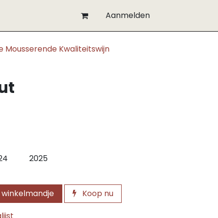
Aanmelden
e Mousserende Kwaliteitswijn
ut
24
2025
 winkelmandje
Koop nu
ijst