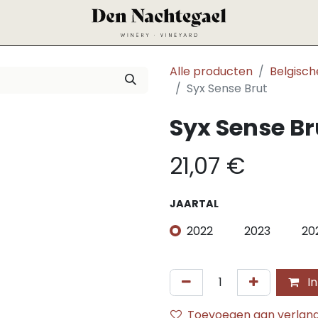
Alle producten
Belgisch
Syx Sense Brut
Syx Sense Br
21,07
€
JAARTAL
2022
2023
20
In
Toevoegen aan verlangl