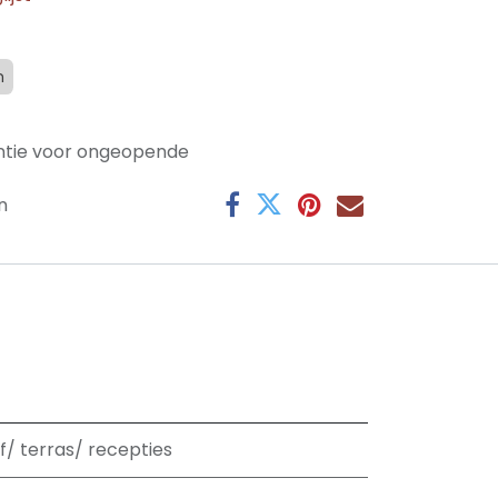
n
ntie voor ongeopende
n
f/ terras/ recepties